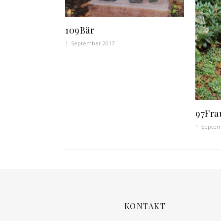
109Bär
1. September 2017
97Fra
1. Septe
KONTAKT