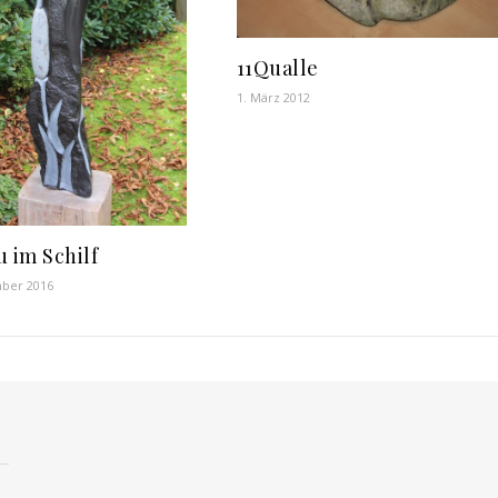
11Qualle
1. März 2012
u im Schilf
mber 2016